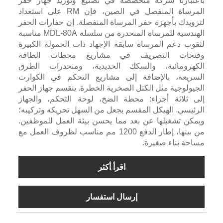
باعتبارنا شركة متخصصة في تصنيع وتوريد جهاز حفر
المرساة المنفصل في الصين، فإن RM على استعداد
لتزويدك بأجهزة حفر المرساة المنفصلة. إن حفارات الحفر
الهندسية للمرساة المنحدرة من سلسلة MDL-80A مناسبة
لثقوب دعم المرساة سابقة الإجهاد ذات الحمولة الكبيرة
وفتحات التصريف في مشاريع محطات الطاقة
الكهرومائية، والسكك الحديدية، ومنحدرات الطرق
السريعة، بالإضافة إلى مشاريع التحكم في الكوارث
الجيولوجية مثل الكتل الصخرية الخطرة. ينقسم جهاز الحفر
إلى ثلاثة أجزاء: محطة الضخ، لوحة التحكم، والجهاز
الرئيسي. الهيكل المقسم يجعل من السهل تحريكه وتركيبه؛
ويمكن تشغيلها عن بعد مما يحسن بيئة العمل للموظفين.
من بينها، إطار الدفع 1200 مم مناسب لظروف العمل مع
مساحة بناء صغيرة.
اقرأ أكثر
إرسال استفسار