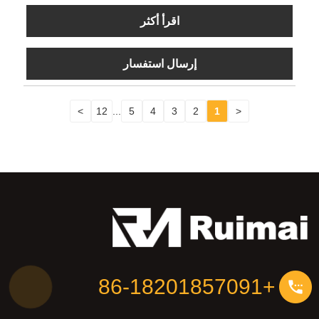
اقرأ أكثر
إرسال استفسار
>
12
...
5
4
3
2
1
<
+86-18201857091